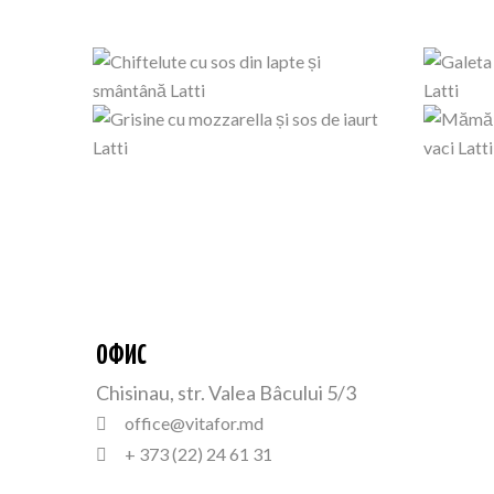
ОФИС
Chisinau, str. Valea Bâcului 5/3
office@vitafor.md
+ 373 (22) 24 61 31