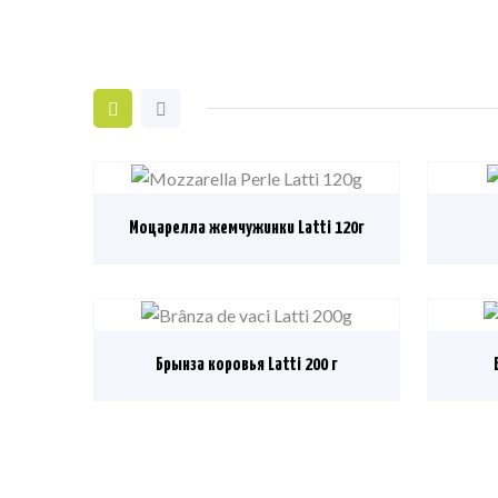
Моцарелла жемчужинки Latti 120г
Брынза коровья Latti 200 г