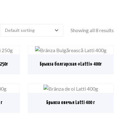
Showing all 8 results
250г
Брынза болгарская «Latti» 400г
 г
Брынза овечья Latti 400 г