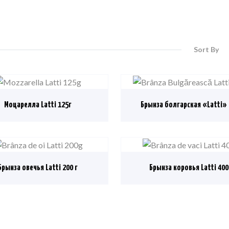
Sort By
Моцарелла Latti 125г
Брынза болгарская «Latti» 
Брынза овечья Latti 200 г
Брынза коровья Latti 400