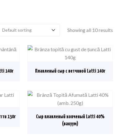
Showing all 10 results
ti 140г
Плавленый сыр с ветчиной Latti 140г
тти 130г
Сыр плавленый копченый Latti 40%
(вакуум)